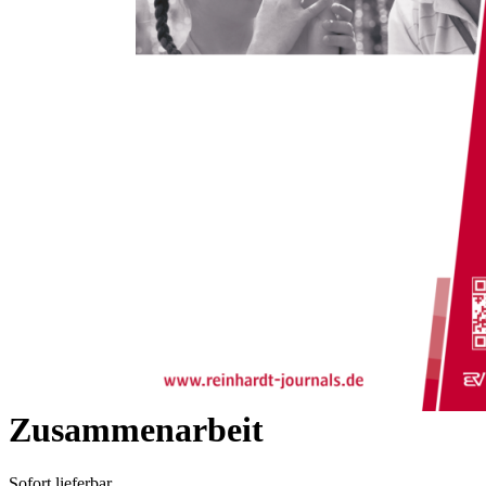
Zum Anfang der Bildergalerie springen
Michaela Gross-Letzelter, Martina Baumgartner
Aus der Praxis:
Unterstützungsbedarf von
Eltern von Frühgeborenen und
Konsequenzen für die
multidisziplinäre
Zusammenarbeit
Sofort lieferbar