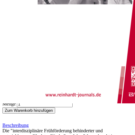
Zum Anfang der Bildergalerie springen
Martin Thurmair
Stichwort: Ganzheitlichkeit
Sofort lieferbar
Digitale Ausgabe
0,00 €
inkl. MwSt.
Menge
Zum Warenkorb hinzufügen
Beschreibung
Die "interdisziplinäre Frühförderung behinderter und