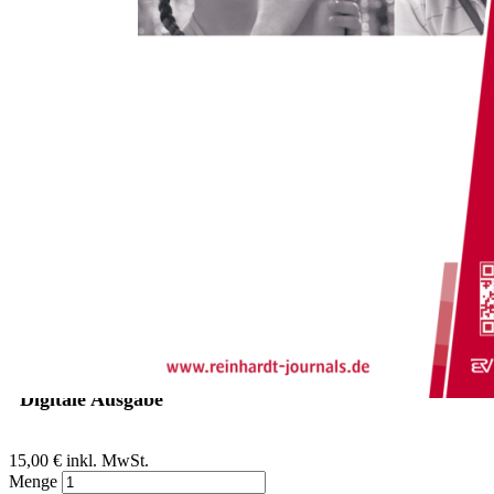
Zum Anfang der Bildergalerie springen
Gerhard Neuhäuser
Frühförderung und
Psychomotorik - erfolgreiche
Integration und feste Koalition
Sofort lieferbar
Digitale Ausgabe
15,00 €
inkl. MwSt.
Menge