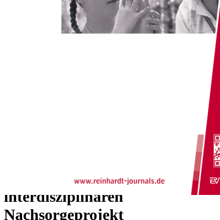
Zum Anfang der Bildergalerie springen
Armin Gehrmann, Ursula Köhler-Sarimski, Reinhard
Roos, Klaus Sarimski
Belastungserleben von Müttern
ehemals sehr früh geborener
Kinder und Zufriedenheit mit
der Unterstützung in einem
interdisziplinären
Nachsorgeprojekt