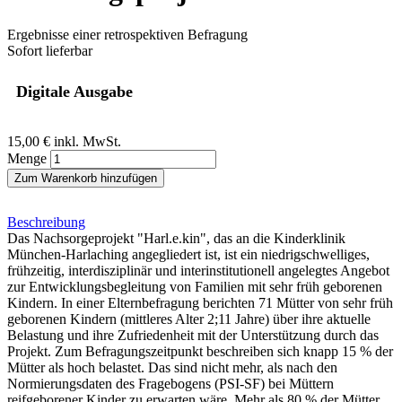
Ergebnisse einer retrospektiven Befragung
Sofort lieferbar
Digitale Ausgabe
15,00 €
inkl. MwSt.
Menge
Zum Warenkorb hinzufügen
Beschreibung
Das Nachsorgeprojekt "Harl.e.kin", das an die Kinderklinik
München-Harlaching angegliedert ist, ist ein niedrigschwelliges,
frühzeitig, interdisziplinär und interinstitutionell angelegtes Angebot
zur Entwicklungsbegleitung von Familien mit sehr früh geborenen
Kindern. In einer Elternbefragung berichten 71 Mütter von sehr früh
geborenen Kindern (mittleres Alter 2;11 Jahre) über ihre aktuelle
Belastung und ihre Zufriedenheit mit der Unterstützung durch das
Projekt. Zum Befragungszeitpunkt beschreiben sich knapp 15 % der
Mütter als hoch belastet. Das sind nicht mehr, als nach den
Normierungsdaten des Fragebogens (PSI-SF) bei Müttern
reifgeborener Kinder zu erwarten wäre. Mehr als 80 % der Mütter