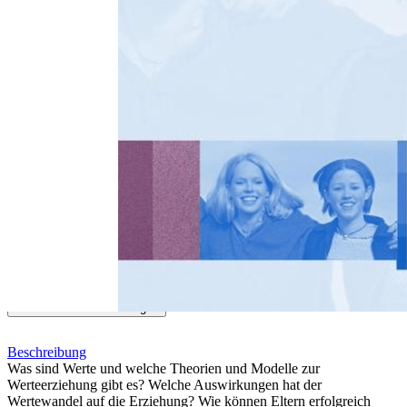
Zum Anfang der Bildergalerie springen
Margit Stein
Wie können wir Kindern Werte
vermitteln?
Werteerziehung in Familie und Schule
Sofort lieferbar
29,90 €
inkl. MwSt.
Menge
Zum Warenkorb hinzufügen
Beschreibung
Was sind Werte und welche Theorien und Modelle zur
Werteerziehung gibt es? Welche Auswirkungen hat der
Wertewandel auf die Erziehung? Wie können Eltern erfolgreich