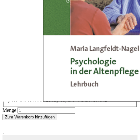
Zum Anfang der Bildergalerie springen
Maria Langfeldt-Nagel
Psychologie in der Altenpflege
Lehrbuch
Sofort lieferbar
19,90 €
inkl. MwSt.
Auswählen
Ausgabenart
Gedrucktes Buch
19,90 €
Sofort lieferbar
E-Book
(PDF mit Wasserzeichen)
18,99 €
Sofort lieferbar
Menge
Zum Warenkorb hinzufügen
.