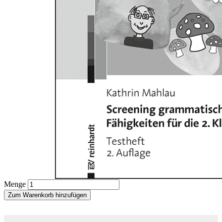
Zum Anfang der Bildergalerie springen
Kathrin Mahlau
Screening grammatischer
Fähigkeiten für die 2. Klasse
(SGF 2)
Testheft (10er Pack)
Sofort lieferbar
19,90 €
inkl. MwSt.
Menge
Zum Warenkorb hinzufügen