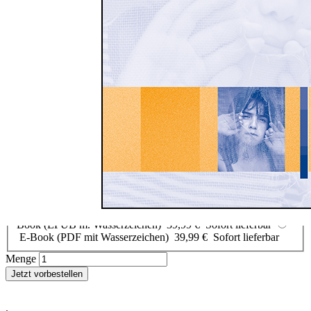
Zum Anfang der Bildergalerie springen
Nitza Katz-Bernstein
Selective Mutism in Children
Manifestations, Diagnosis, Therapy
Artikel vorbestellbar
40,00 €
inkl. MwSt.
Auswählen
Ausgabenart
Gedrucktes Buch
40,00 €
Artikel vorbestellbar
E-
Book (EPUB m. Wasserzeichen)
39,99 €
Sofort lieferbar
E-Book (PDF mit Wasserzeichen)
39,99 €
Sofort lieferbar
Menge
Jetzt vorbestellen
.