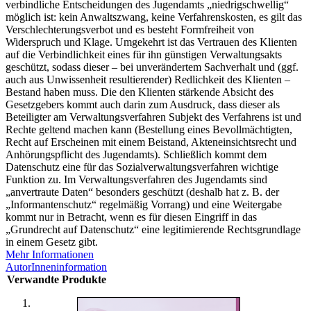
verbindliche Entscheidungen des Jugendamts „niedrigschwellig“
möglich ist: kein Anwaltszwang, keine Verfahrenskosten, es gilt das
Verschlechterungsverbot und es besteht Formfreiheit von
Widerspruch und Klage. Umgekehrt ist das Vertrauen des Klienten
auf die Verbindlichkeit eines für ihn günstigen Verwaltungsakts
geschützt, sodass dieser – bei unverändertem Sachverhalt und (ggf.
auch aus Unwissenheit resultierender) Redlichkeit des Klienten –
Bestand haben muss. Die den Klienten stärkende Absicht des
Gesetzgebers kommt auch darin zum Ausdruck, dass dieser als
Beteiligter am Verwaltungsverfahren Subjekt des Verfahrens ist und
Rechte geltend machen kann (Bestellung eines Bevollmächtigten,
Recht auf Erscheinen mit einem Beistand, Akteneinsichtsrecht und
Anhörungspflicht des Jugendamts). Schließlich kommt dem
Datenschutz eine für das Sozialverwaltungsverfahren wichtige
Funktion zu. Im Verwaltungsverfahren des Jugendamts sind
„anvertraute Daten“ besonders geschützt (deshalb hat z. B. der
„Informantenschutz“ regelmäßig Vorrang) und eine Weitergabe
kommt nur in Betracht, wenn es für diesen Eingriff in das
„Grundrecht auf Datenschutz“ eine legitimierende Rechtsgrundlage
in einem Gesetz gibt.
Mehr Informationen
AutorInneninformation
Verwandte Produkte