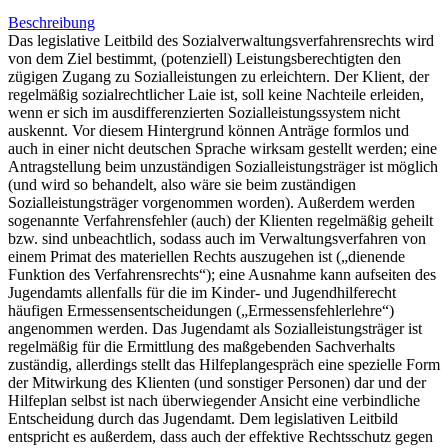
Beschreibung
Das legislative Leitbild des Sozialverwaltungsverfahrensrechts wird
von dem Ziel bestimmt, (potenziell) Leistungsberechtigten den
zügigen Zugang zu Sozialleistungen zu erleichtern. Der Klient, der
regelmäßig sozialrechtlicher Laie ist, soll keine Nachteile erleiden,
wenn er sich im ausdifferenzierten Sozialleistungssystem nicht
auskennt. Vor diesem Hintergrund können Anträge formlos und
auch in einer nicht deutschen Sprache wirksam gestellt werden; eine
Antragstellung beim unzuständigen Sozialleistungsträger ist möglich
(und wird so behandelt, also wäre sie beim zuständigen
Sozialleistungsträger vorgenommen worden). Außerdem werden
sogenannte Verfahrensfehler (auch) der Klienten regelmäßig geheilt
bzw. sind unbeachtlich, sodass auch im Verwaltungsverfahren von
einem Primat des materiellen Rechts auszugehen ist („dienende
Funktion des Verfahrensrechts“); eine Ausnahme kann aufseiten des
Jugendamts allenfalls für die im Kinder- und Jugendhilferecht
häufigen Ermessensentscheidungen („Ermessensfehlerlehre“)
angenommen werden. Das Jugendamt als Sozialleistungsträger ist
regelmäßig für die Ermittlung des maßgebenden Sachverhalts
zuständig, allerdings stellt das Hilfeplangespräch eine spezielle Form
der Mitwirkung des Klienten (und sonstiger Personen) dar und der
Hilfeplan selbst ist nach überwiegender Ansicht eine verbindliche
Entscheidung durch das Jugendamt. Dem legislativen Leitbild
entspricht es außerdem, dass auch der effektive Rechtsschutz gegen