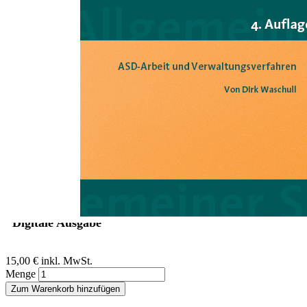
Zum Anfang der Bildergalerie springen
Dirk Waschull
ASD-Arbeit und
Verwaltungsverfahren
Ein Beitrag aus dem Handbuch Allgemeiner Sozialer (ASD) Dienst,
4. Auflage
Sofort lieferbar
Digitale Ausgabe
15,00 €
inkl. MwSt.
Menge
Zum Warenkorb hinzufügen