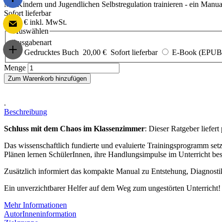
Mit Kindern und Jugendlichen Selbstregulation trainieren - ein Manua
Sofort lieferbar
20,00 €
inkl. MwSt.
Auswählen
Ausgabenart
Gedrucktes Buch
20,00 €
Sofort lieferbar
E-Book (EPUB 
Menge
Zum Warenkorb hinzufügen
.
Beschreibung
Schluss mit dem Chaos im Klassenzimmer
: Dieser Ratgeber liefer
Das wissenschaftlich fundierte und evaluierte Trainingsprogramm se
Plänen lernen SchülerInnen, ihre Handlungsimpulse im Unterricht bes
Zusätzlich informiert das kompakte Manual zu Entstehung, Diagnos
Ein unverzichtbarer Helfer auf dem Weg zum ungestörten Unterricht!
Mehr Informationen
AutorInneninformation