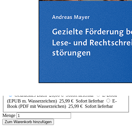
Zum Anfang der Bildergalerie springen
Andreas Mayer
Gezielte Förderung bei Lese-
und Rechtschreibstörungen
Sofort lieferbar
26,00 €
inkl. MwSt.
Auswählen
Ausgabenart
Gedrucktes Buch
26,00 €
Sofort lieferbar
E-Book
(EPUB m. Wasserzeichen)
25,99 €
Sofort lieferbar
E-
Book (PDF mit Wasserzeichen)
25,99 €
Sofort lieferbar
Menge
Zum Warenkorb hinzufügen