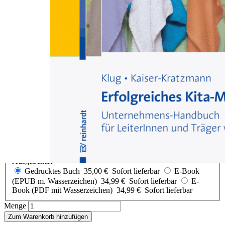
Zum Anfang der Bildergalerie springen
Wolfgang Klug, Jens Kaiser-Kratzmann
Erfolgreiches Kita-
Management
Unternehmens-Handbuch für LeiterInnen und Träger von Kitas
Sofort lieferbar
35,00 €
inkl. MwSt.
Auswählen
Ausgabenart
Gedrucktes Buch
35,00 €
Sofort lieferbar
E-Book
(EPUB m. Wasserzeichen)
34,99 €
Sofort lieferbar
E-
Book (PDF mit Wasserzeichen)
34,99 €
Sofort lieferbar
Menge
Zum Warenkorb hinzufügen