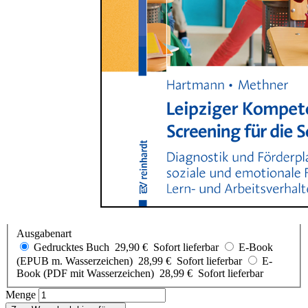
Zum Anfang der Bildergalerie springen
Blanka Hartmann, Andreas Methner
Leipziger Kompetenz-
Screening für die Schule (LKS)
Diagnostik und Förderplanung: soziale und emotionale Fähigkeiten,
Lern- und Arbeitsverhalten
Sofort lieferbar
29,90 €
inkl. MwSt.
Auswählen
Ausgabenart
Gedrucktes Buch
29,90 €
Sofort lieferbar
E-Book
(EPUB m. Wasserzeichen)
28,99 €
Sofort lieferbar
E-
Book (PDF mit Wasserzeichen)
28,99 €
Sofort lieferbar
Menge