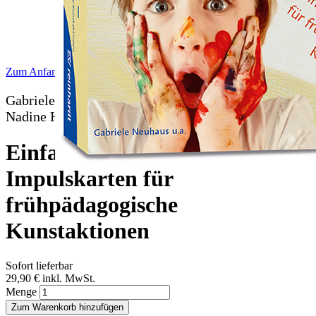
Zum Anfang der Bildergalerie springen
Gabriele Neuhaus, Samira Boufarache-Doukkali,
Nadine Hartke, Simone Füchtler, Julia Stirnberg
Einfach machen - 100
Impulskarten für
frühpädagogische
Kunstaktionen
Sofort lieferbar
29,90 €
inkl. MwSt.
Menge
Zum Warenkorb hinzufügen