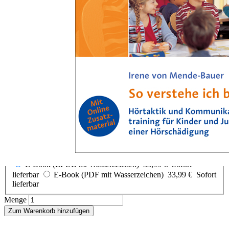
Zum Anfang der Bildergalerie springen
Irene von Mende-Bauer
So verstehe ich besser!
Hörtaktik und Kommunikationstraining für Kinder und Jugendliche
mit einer Hörschädigung
Sofort lieferbar
33,99 €
inkl. MwSt.
Auswählen
Ausgabenart
E-Book (EPUB m. Wasserzeichen)
33,99 €
Sofort
lieferbar
E-Book (PDF mit Wasserzeichen)
33,99 €
Sofort
lieferbar
Menge
Zum Warenkorb hinzufügen