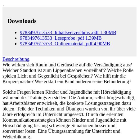
.
Downloads
9783497613533_Inhaltsverzeichnis
.pdf
1.30MB
9783497613533_Leseprobe
.pdf
1.39MB
9783497613533_Onlinematerial
.pdf
4.90MB
Beschreibung
Wie wirken sich Raum und Geräusche auf die Verständigung aus?
Welcher Standort ist zum Lippenabsehen vorteilhaft? Welche Rolle
spielen Licht und Gegenlicht bei Gesprächen? Wie hilft mir die
Körpersprache? Wie erklärt ein Kind anderen seine Behinderung?
Solche Fragen lernen Kinder und Jugendliche mit Hörschädigung
während des Trainings zu stellen. Die Autorin, selbst hörgeschädigt,
hat Arbeitsblätter entwickelt, die konkrete Lösungsstrategien dazu
bieten. Teile der Techniken und Übungen wurden von ihr über viele
Jahre erfolgreich im Unterricht umgesetzt. Durch die erlernten
Kommunikationsstrategien können Kinder und Jugendliche mit
Hörschädigung bislang schwierige Situationen besser und
souveräner lösen. Eine Übungssammlung für Unterricht und
Weiterbildung.