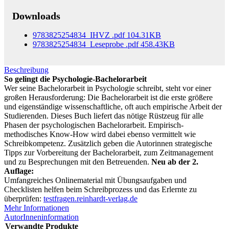
Downloads
9783825254834_IHVZ
.pdf
104.31KB
9783825254834_Leseprobe
.pdf
458.43KB
Beschreibung
So gelingt die Psychologie-Bachelorarbeit
Wer seine Bachelorarbeit in Psychologie schreibt, steht vor einer
großen Herausforderung: Die Bachelorarbeit ist die erste größere
und eigenständige wissenschaftliche, oft auch empirische Arbeit der
Studierenden. Dieses Buch liefert das nötige Rüstzeug für alle
Phasen der psychologischen Bachelorarbeit. Empirisch-
methodisches Know-How wird dabei ebenso vermittelt wie
Schreibkompetenz. Zusätzlich geben die Autorinnen strategische
Tipps zur Vorbereitung der Bachelorarbeit, zum Zeitmanagement
und zu Besprechungen mit den Betreuenden.
Neu ab der 2.
Auflage:
Umfangreiches Onlinematerial mit Übungsaufgaben und
Checklisten helfen beim Schreibprozess und das Erlernte zu
überprüfen:
testfragen.reinhardt-verlag.de
Mehr Informationen
AutorInneninformation
Verwandte Produkte