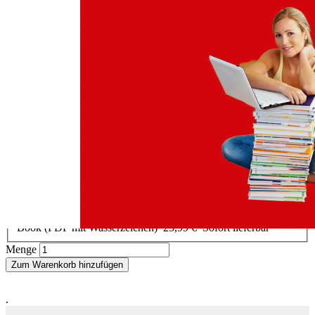
Zum Anfang der Bildergalerie springen
Tatjana Spaeth, Margarete Imhof, Christine Eckert
Bachelorarbeit in Psychologie
Sofort lieferbar
24,90 €
inkl. MwSt.
Auswählen
Ausgabenart
Gedrucktes Buch
24,90 €
Sofort lieferbar
E-Book
(EPUB m. Wasserzeichen)
23,99 €
Sofort lieferbar
E-
Book (PDF mit Wasserzeichen)
23,99 €
Sofort lieferbar
Menge
Zum Warenkorb hinzufügen
.