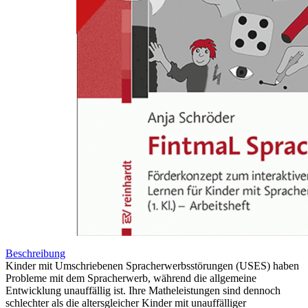
Zum Anfang der Bildergalerie springen
Anja Schröder
FintmaL Sprache
Förderkonzept zum interaktiven mathematischen Lernen für Kinder
mit Spracherwerbsstörungen (1. Kl.) - Arbeitshefte (5er Pack)
Sofort lieferbar
24,90 €
inkl. MwSt.
Menge
Zum Warenkorb hinzufügen
Beschreibung
Kinder mit Umschriebenen Spracherwerbsstörungen (USES) haben
Probleme mit dem Spracherwerb, während die allgemeine
Entwicklung unauffällig ist. Ihre Matheleistungen sind dennoch
schlechter als die altersgleicher Kinder mit unauffälliger