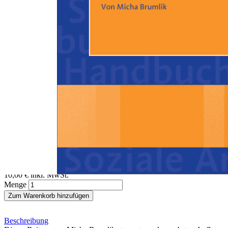
Zum Anfang der Bildergalerie springen
Micha Brumlik
Tugend
Ein Beitrag aus dem Handbuch Soziale Arbeit, 6. Auflage
Sofort lieferbar
Digitale Ausgabe
10,00 €
inkl. MwSt.
Menge
Zum Warenkorb hinzufügen
Beschreibung