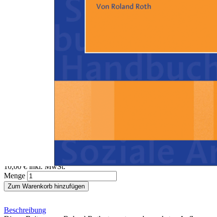
Zum Anfang der Bildergalerie springen
Roland Roth
Soziale Bewegungen
Ein Beitrag aus dem Handbuch Soziale Arbeit, 6. Auflage
Sofort lieferbar
Digitale Ausgabe
10,00 €
inkl. MwSt.
Menge
Zum Warenkorb hinzufügen
Beschreibung