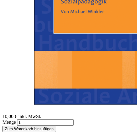
Zum Anfang der Bildergalerie springen
Michael Winkler
Allgemeine Pädagogik und
Sozialpädagogik
Ein Beitrag aus dem Handbuch Soziale Arbeit, 6. Auflage
Sofort lieferbar
Digitale Ausgabe
10,00 €
inkl. MwSt.
Menge
Zum Warenkorb hinzufügen