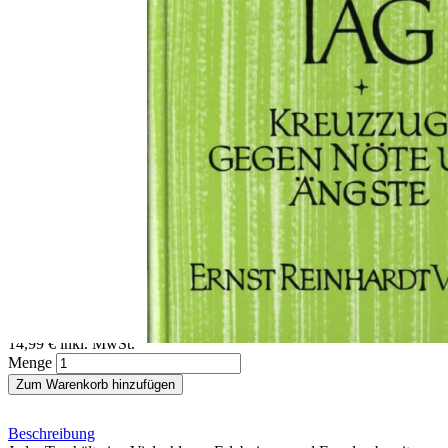
Zum Anfang der Bildergalerie springen
Wladimir Lindenberg
Tag um Tag - ist guter Tag
Kreuzzug gegen Nöte und Ängste
Sofort lieferbar
Digitale Ausgabe
14,99 €
inkl. MwSt.
Menge
Zum Warenkorb hinzufügen
Beschreibung