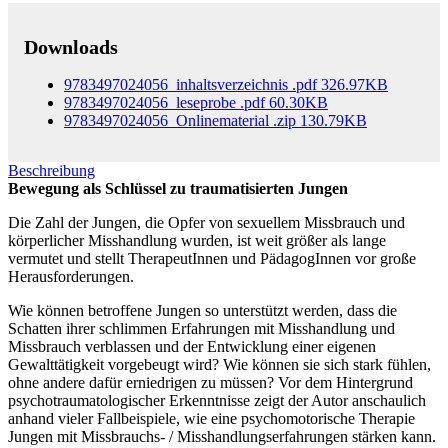
Downloads
9783497024056_inhaltsverzeichnis
.pdf
326.97KB
9783497024056_leseprobe
.pdf
60.30KB
9783497024056_Onlinematerial
.zip
130.79KB
Beschreibung
Bewegung als Schlüssel zu traumatisierten Jungen
Die Zahl der Jungen, die Opfer von sexuellem Missbrauch und
körperlicher Misshandlung wurden, ist weit größer als lange
vermutet und stellt TherapeutInnen und PädagogInnen vor große
Herausforderungen.
Wie können betroffene Jungen so unterstützt werden, dass die
Schatten ihrer schlimmen Erfahrungen mit Misshandlung und
Missbrauch verblassen und der Entwicklung einer eigenen
Gewalttätigkeit vorgebeugt wird? Wie können sie sich stark fühlen,
ohne andere dafür erniedrigen zu müssen? Vor dem Hintergrund
psychotraumatologischer Erkenntnisse zeigt der Autor anschaulich
anhand vieler Fallbeispiele, wie eine psychomotorische Therapie
Jungen mit Missbrauchs- / Misshandlungserfahrungen stärken kann.