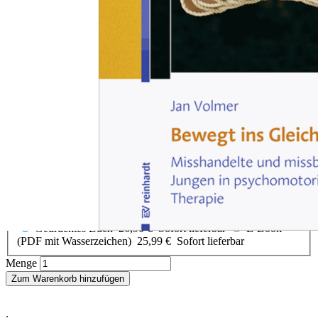
Zum Anfang der Bildergalerie springen
Jan Volmer
Bewegt ins Gleichgewicht
Misshandelte und missbrauchte Jungen in psychomotorischer
Therapie
Sofort lieferbar
26,90 €
inkl. MwSt.
Auswählen
Ausgabenart
Gedrucktes Buch
26,90 €
Sofort lieferbar
E-Book
(PDF mit Wasserzeichen)
25,99 €
Sofort lieferbar
Menge
Zum Warenkorb hinzufügen
.