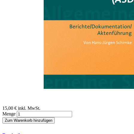
Zum Anfang der Bildergalerie springen
Hans Jürgen Schimke
Berichte/Dokumentation/Akten
Ein Beitrag aus dem Handbuch Allgemeiner Sozialer Dienst (ASD),
1. Auflage
Sofort lieferbar
Digitale Ausgabe
15,00 €
inkl. MwSt.
Menge
Zum Warenkorb hinzufügen