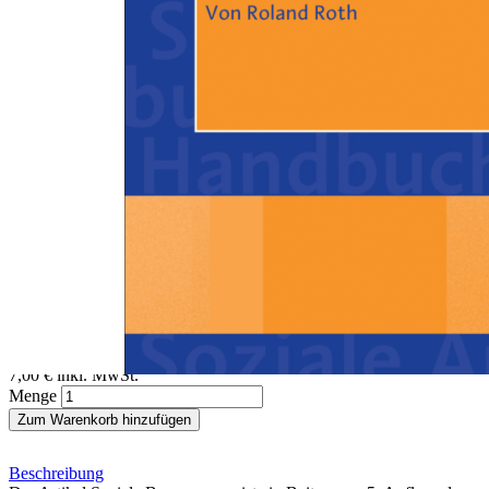
Zum Anfang der Bildergalerie springen
Roland Roth
Soziale Bewegungen
Ein Beitrag aus dem Handbuch Soziale Arbeit, 4./5. Auflage
Sofort lieferbar
Digitale Ausgabe
7,00 €
inkl. MwSt.
Menge
Zum Warenkorb hinzufügen
Beschreibung