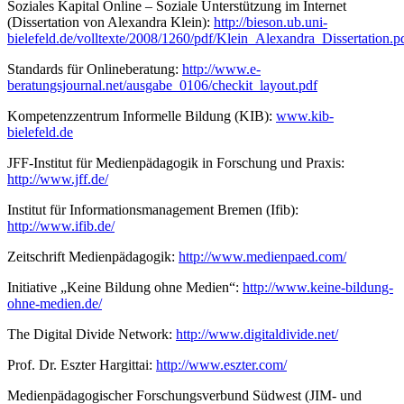
Soziales Kapital Online – Soziale Unterstützung im Internet
(Dissertation von Alexandra Klein):
http://bieson.ub.uni-
bielefeld.de/volltexte/2008/1260/pdf/Klein_Alexandra_Dissertation.p
Standards für Onlineberatung:
http://www.e-
beratungsjournal.net/ausgabe_0106/checkit_layout.pdf
Kompetenzzentrum Informelle Bildung (KIB):
www.kib-
bielefeld.de
JFF-Institut für Medienpädagogik in Forschung und Praxis:
http://www.jff.de/
Institut für Informationsmanagement Bremen (Ifib):
http://www.ifib.de/
Zeitschrift Medienpädagogik:
http://www.medienpaed.com/
Initiative „Keine Bildung ohne Medien“:
http://www.keine-bildung-
ohne-medien.de/
The Digital Divide Network:
http://www.digitaldivide.net/
Prof. Dr. Eszter Hargittai:
http://www.eszter.com/
Medienpädagogischer Forschungsverbund Südwest (JIM- und