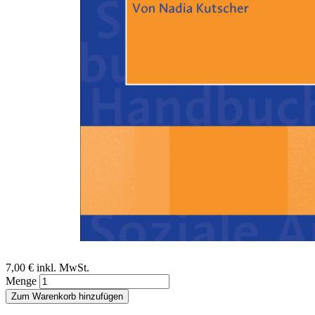
Zum Anfang der Bildergalerie springen
Nadia Kutscher
Soziale Arbeit im virtuellen
Raum
Ein Beitrag aus dem Handbuch Soziale Arbeit, 4./5. Auflage
Sofort lieferbar
Digitale Ausgabe
7,00 €
inkl. MwSt.
Menge
Zum Warenkorb hinzufügen