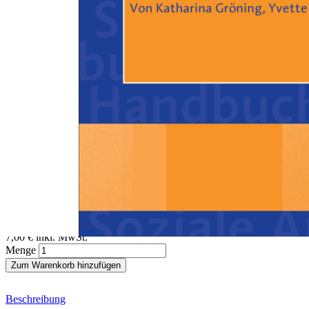
Zum Anfang der Bildergalerie springen
Katharina Gröning, Yvette Yardley
Pflege
Ein Beitrag aus dem Handbuch Soziale Arbeit, 4./5. Auflage
Sofort lieferbar
Digitale Ausgabe
7,00 €
inkl. MwSt.
Menge
Zum Warenkorb hinzufügen
Beschreibung