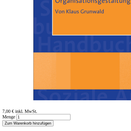
Zum Anfang der Bildergalerie springen
Klaus Grunwald
Organisation und
Organisationsgestaltung
Ein Beitrag aus dem Handbuch Soziale Arbeit, 4./5. Auflage
Sofort lieferbar
Digitale Ausgabe
7,00 €
inkl. MwSt.
Menge
Zum Warenkorb hinzufügen