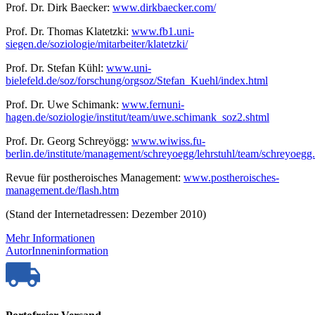
Prof. Dr. Dirk Baecker:
www.dirkbaecker.com/
Prof. Dr. Thomas Klatetzki:
www.fb1.uni-
siegen.de/soziologie/mitarbeiter/klatetzki/
Prof. Dr. Stefan Kühl:
www.uni-
bielefeld.de/soz/forschung/orgsoz/Stefan_Kuehl/index.html
Prof. Dr. Uwe Schimank:
www.fernuni-
hagen.de/soziologie/institut/team/uwe.schimank_soz2.shtml
Prof. Dr. Georg Schreyögg:
www.wiwiss.fu-
berlin.de/institute/management/schreyoegg/lehrstuhl/team/schreyoegg
Revue für postheroisches Management:
www.postheroisches-
management.de/flash.htm
(Stand der Internetadressen: Dezember 2010)
Mehr Informationen
AutorInneninformation