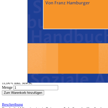
Zum Anfang der Bildergalerie springen
Franz Hamburger
Migration
Ein Beitrag aus dem Handbuch Soziale Arbeit, 4./5. Auflage
Sofort lieferbar
Digitale Ausgabe
11,00 €
inkl. MwSt.
Menge
Zum Warenkorb hinzufügen
Beschreibung