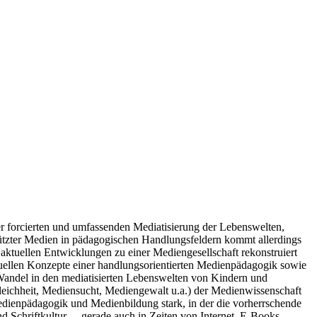
r forcierten und umfassenden Mediatisierung der Lebenswelten,
tützter Medien in pädagogischen Handlungsfeldern kommt allerdings
ktuellen Entwicklungen zu einer Mediengesellschaft rekonstruiert
uellen Konzepte einer handlungsorientierten Medienpädagogik sowie
 Wandel in den mediatisierten Lebenswelten von Kindern und
leichheit, Mediensucht, Mediengewalt u.a.) der Medienwissenschaft
edienpädagogik und Medienbildung stark, in der die vorherrschende
Schriftkultur –- gerade auch in Zeiten von Internet, E-Books,