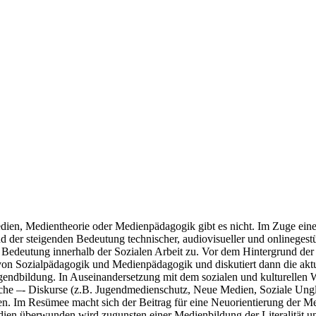
ien, Medientheorie oder Medienpädagogik gibt es nicht. Im Zuge eine
 der steigenden Bedeutung technischer, audiovisueller und onlineges
deutung innerhalb der Sozialen Arbeit zu. Vor dem Hintergrund der a
 von Sozialpädagogik und Medienpädagogik und diskutiert dann die akt
gendbildung. In Auseinandersetzung mit dem sozialen und kulturellen
ische –- Diskurse (z.B. Jugendmedienschutz, Neue Medien, Soziale Ung
n. Im Resümee macht sich der Beitrag für eine Neuorientierung der M
n überwunden wird zugunsten einer Medienbildung der Literalität und 