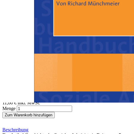
Zum Anfang der Bildergalerie springen
Richard Münchmeier
Geschichte der Sozialen Arbeit
Ein Beitrag aus dem Handbuch Soziale Arbeit, 4./5. Auflage
Sofort lieferbar
Digitale Ausgabe
11,00 €
inkl. MwSt.
Menge
Zum Warenkorb hinzufügen
Beschreibung