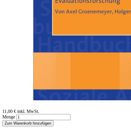
Zum Anfang der Bildergalerie springen
Axel Groenemeyer, Holger Schmidt
Evaluation und
Evaluationsforschung
Ein Beitrag aus dem Handbuch Soziale Arbeit, 4./5. Auflage
Sofort lieferbar
Digitale Ausgabe
11,00 €
inkl. MwSt.
Menge
Zum Warenkorb hinzufügen