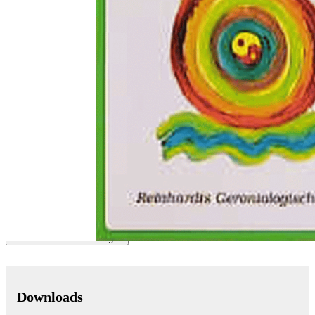
Zum Anfang der Bildergalerie springen
Rolf D. Hirsch, Michael Hespos
Autogenes Training bis ins
hohe Alter
Basistherapeutikum und Gesundheitsförderung
Sofort lieferbar
17,90 €
inkl. MwSt.
Menge
Zum Warenkorb hinzufügen
Downloads