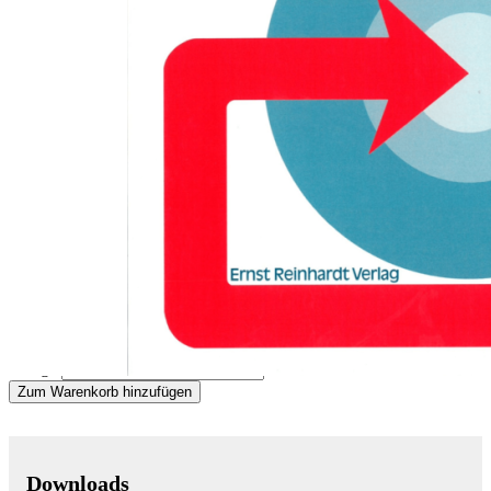
Zum Anfang der Bildergalerie springen
Eberhard Elbing
Hochbegabte Kinder -
Strategien für die
Elternberatung
Sofort lieferbar
16,90 €
inkl. MwSt.
Menge
Zum Warenkorb hinzufügen
Downloads